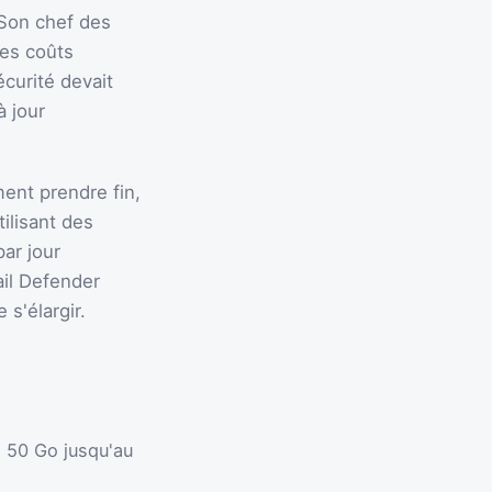
 Son chef des
les coûts
écurité devait
à jour
ment prendre fin,
tilisant des
ar jour
ail Defender
 s'élargir.
e 50 Go jusqu'au