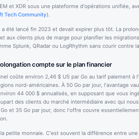
IEM et XDR sous une plateforme d'opérations unifiée, av
ft Tech Community
).
al a été lancé fin 2023 et devait expirer plus tôt. La prol
et aux clients plus de marge pour planifier les migration
mme Splunk, QRadar ou LogRhythm sans courir contre l
rolongation compte sur le plan financier
inel coûte environ 2,46 $ US par Go au tarif paiement à l'
égions nord-américaines. À 50 Go par jour, l'avantage va
environ 44 000 $ annualisés, en supposant que vous ingé
upart des clients du marché intermédiaire avec qui nous 
 Go et 35 Go par jour, donc l'offre couvre essentiellemen
ion.
 la petite monnaie. C'est souvent la différence entre un