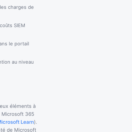
 des charges de
 coûts SIEM
ns le portail
ntion au niveau
deux éléments à
à Microsoft 365
icrosoft Learn
).
nté de Microsoft