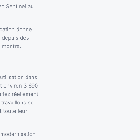
ec Sentinel au
ongation donne
s depuis des
a montre.
utilisation dans
ut environ 3 690
riez réellement
travaillons se
t toute leur
e modernisation