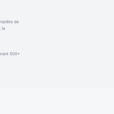
omplète de
 la
érant 500+