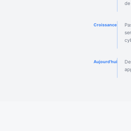
de
Pa
Croissance
se
cy
De
Aujourd'hui
ap