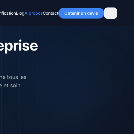
ification
Blog
À propos
Contact
Obtenir un devis
EN
eprise
ns tous les
 et soin.