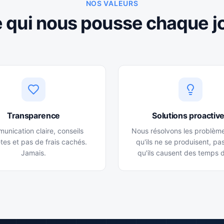
NOS VALEURS
 qui nous pousse chaque j
Transparence
Solutions proactiv
unication claire, conseils
Nous résolvons les problèm
tes et pas de frais cachés.
qu'ils ne se produisent, pa
Jamais.
qu'ils causent des temps d