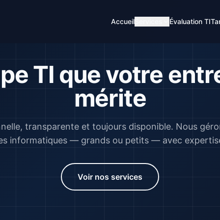
Accueil
Services
Évaluation TI
Tar
ipe TI que votre entr
mérite
nelle, transparente et toujours disponible. Nous géro
s informatiques — grands ou petits — avec expertise
Voir nos services