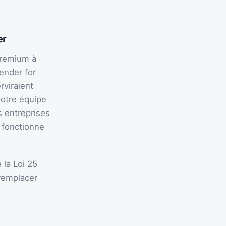
er
Premium à
fender for
rviraient
Notre équipe
s entreprises
 fonctionne
 la Loi 25
 remplacer