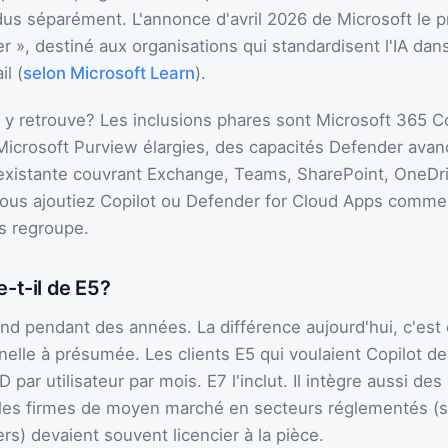
us séparément. L'annonce d'avril 2026 de Microsoft le
tier », destiné aux organisations qui standardisent l'IA dan
il (
selon Microsoft Learn
).
 y retrouve? Les inclusions phares sont Microsoft 365 Co
 Microsoft Purview élargies, des capacités Defender avan
5 existante couvrant Exchange, Teams, SharePoint, OneDri
 vous ajoutiez Copilot ou Defender for Cloud Apps comme
es regroupe.
e-t-il de E5?
ond pendant des années. La différence aujourd'hui, c'est 
elle à présumée. Les clients E5 qui voulaient Copilot dev
par utilisateur par mois. E7 l'inclut. Il intègre aussi des 
les firmes de moyen marché en secteurs réglementés (sa
ers) devaient souvent licencier à la pièce.