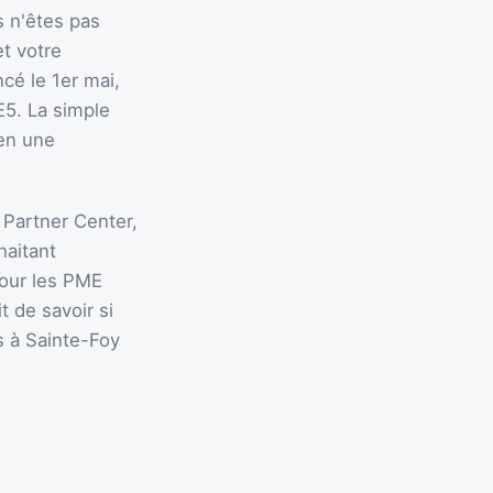
s n'êtes pas
et votre
cé le 1er mai,
E5. La simple
en une
 Partner Center,
haitant
Pour les PME
t de savoir si
s à Sainte-Foy