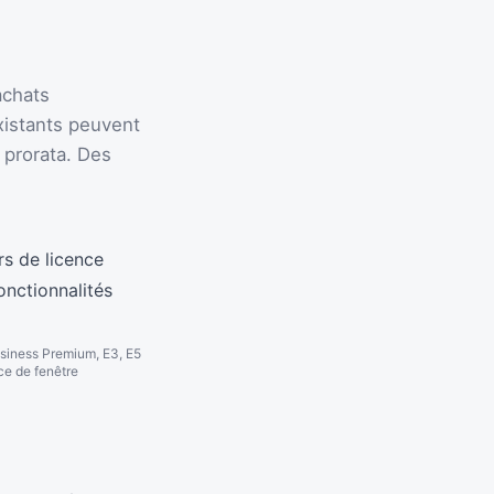
achats
xistants peuvent
 prorata. Des
Business Premium, E3, E5
ce de fenêtre