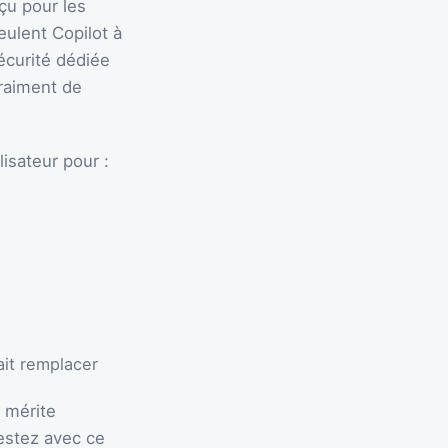
çu pour les
veulent Copilot à
écurité dédiée
vraiment de
isateur pour :
ait remplacer
u mérite
estez avec ce