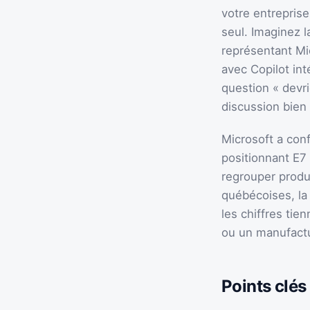
votre entreprise
seul. Imaginez l
représentant Mi
avec Copilot int
question « devr
discussion bien 
Microsoft a con
positionnant E7
regrouper produc
québécoises, la 
les chiffres ti
ou un manufactu
Points clés 