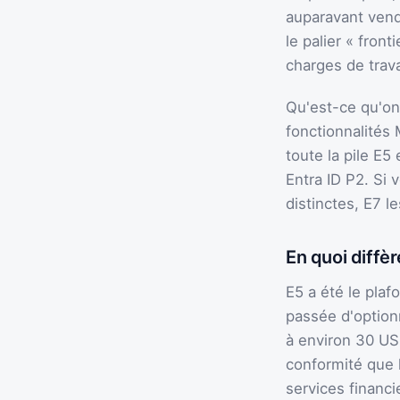
auparavant vend
le palier « fron
charges de trava
Qu'est-ce qu'on
fonctionnalités
toute la pile E
Entra ID P2. Si
distinctes, E7 l
En quoi diffèr
E5 a été le plaf
passée d'optionn
à environ 30 USD 
conformité que 
services financi