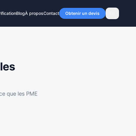
ification
Blog
À propos
Contact
Obtenir un devis
EN
 les
i ce que les PME