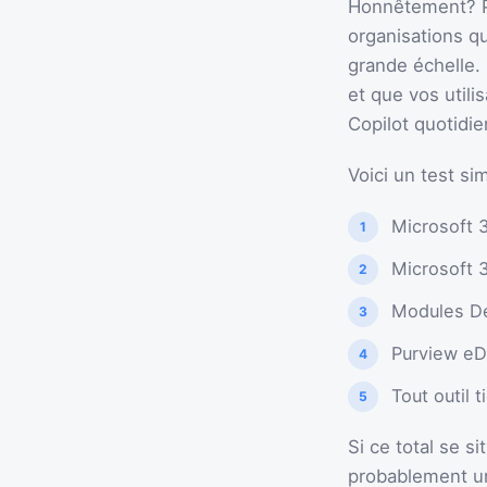
Honnêtement? Pas
organisations qu
grande échelle.
et que vos utili
Copilot quotidi
Voici un test si
Microsoft 
Microsoft 
Modules De
Purview eD
Tout outil 
Si ce total se s
probablement un