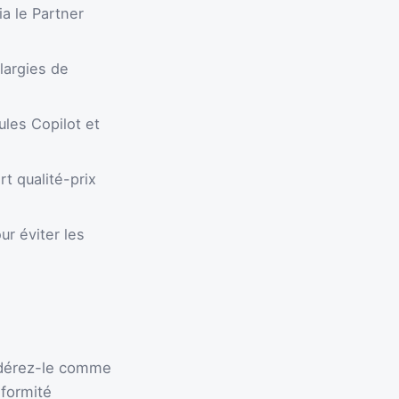
ia le Partner
largies de
les Copilot et
t qualité-prix
ur éviter les
idérez-le comme
nformité